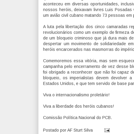
aconteceu em diversas oportunidades, inclus
nossos heróis, deixavam livres Luis Posadas C
um avião civil cubano matando 73 pessoas em 
A luta pela libertação dos cinco camaradas r
revolucionários como um exemplo de firmeza de
de um bloqueio criminoso que já dura mais de 
despertar um movimento de solidariedade em 
heróis encarcerados nas masmorras do império
Comemoremos essa vitória, mas sem esquecer
campanha pelo encerramento de vez desse blo
foi obrigado a reconhecer que não foi capaz d
bloqueio, os imperialistas devem devolver 
Estados Unidos, e que tem servido de base par
Viva o internacionalismo proletário!
Viva a liberdade dos heróis cubanos!
Comissão Política Nacional do PCB.
Postado por
AF Sturt Silva