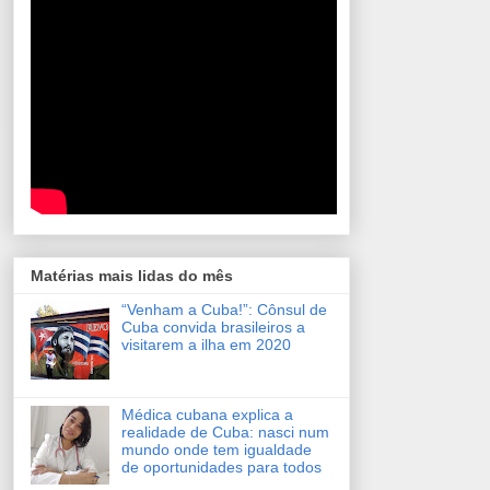
Matérias mais lidas do mês
“Venham a Cuba!”: Cônsul de
Cuba convida brasileiros a
visitarem a ilha em 2020
Médica cubana explica a
realidade de Cuba: nasci num
mundo onde tem igualdade
de oportunidades para todos