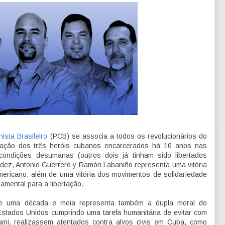
ista Brasileiro
(PCB) se associa a todos os revolucionários do
ertação dos três heróis cubanos encarcerados há 16 anos nas
ondições desumanas (outros dois já tinham sido libertados
ndez, Antonio Guerrero y Ramón Labaniño representa uma vitória
mericano, além de uma vitória dos movimentos de solidariedade
mental para a libertação.
de uma década e meia representa também a dupla moral do
stados Unidos cumprindo uma tarefa humanitária de evitar com
ami, realizassem atentados contra alvos civis em Cuba, como